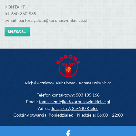
KONTAKT
tel. 660-360-985
e-mail: bartosz.galota@koronaswimkielce.pl
WIĘCEJ...
Miejski Uczniowski Klub Pływacki Korona-Swim Kielce
Telefon kontaktowy:
503 135 168
Email:
tomasz.zmiejko@koronaswimkielce.pl
Adres:
Jurajska 7, 25-640 Kielce
Godziny otwarcia: Poniedziałek – Niedziela: 06:00 – 22:00
2024 © Wszelkie prawa zastrzeżone